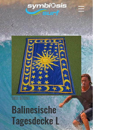
SKU: BTDBL
Balinesische
Tagesdecke L