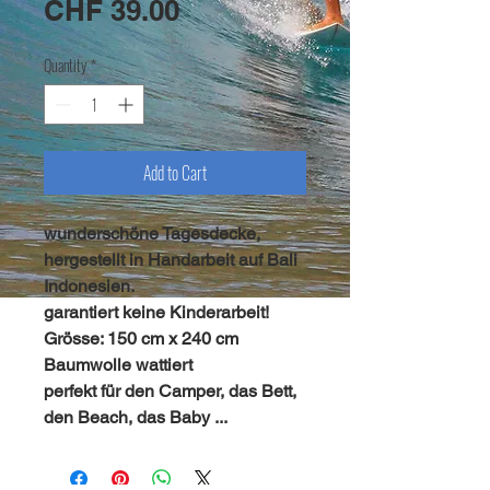
Price
CHF 39.00
Quantity
*
Add to Cart
wunderschöne Tagesdecke,
hergestellt in Handarbeit auf Bali
Indonesien.
garantiert keine Kinderarbeit!
Grösse: 150 cm x 240 cm
Baumwolle wattiert
perfekt für den Camper, das Bett,
den Beach, das Baby ...